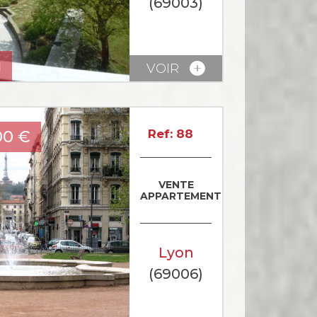
(69003)
u
VOIR
00
€
Ref: 88
VENTE
APPARTEMENT
Lyon
(69006)