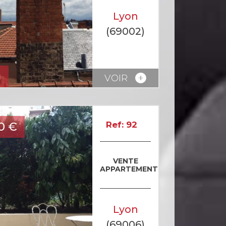
Lyon
(69002)
u
VOIR
0
€
Ref: 92
VENTE
APPARTEMENT
Lyon
(69006)