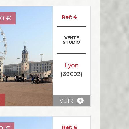
00
€
Ref: 4
VENTE
STUDIO
Lyon
(69002)
u
VOIR
0
€
Ref: 6