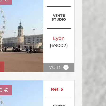
VENTE
STUDIO
Lyon
(69002)
u
VOIR
0
€
Ref: 5