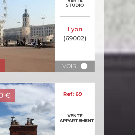
VENTE
STUDIO
Lyon
(69002)
u
VOIR
0
€
Ref: 69
VENTE
APPARTEMENT