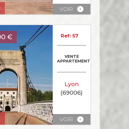
u
VOIR
00
€
Ref: 57
VENTE
APPARTEMENT
Lyon
(69006)
u
VOIR