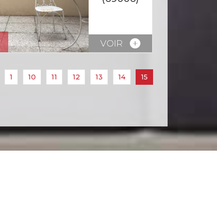
u
VOIR
1
10
11
12
13
14
15