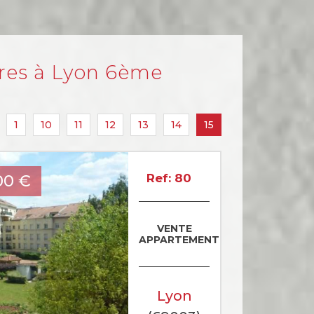
ères à Lyon 6ème
1
10
11
12
13
14
15
00
€
Ref: 80
VENTE
APPARTEMENT
Lyon