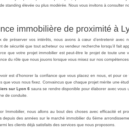
e standing élevée ou plus modérée. Nous vous invitons à consulter n
nce immobilière de proximité à L
 de préserver vos intérêts, nous avons à cœur d’entretenir avec nos
t de sécurité que tout acheteur ou vendeur recherche lorsqu’il fait a
ce que votre projet immobilier est peut-être le projet de toute une 
ance du rôle que nous jouons lorsque vous misez sur nos compétences
voir est d’honorer la confiance que vous placez en nous, et pour ce
s que vous nous fixez. Convaincus que chaque projet mérite une étud
iers sur Lyon 6
saura se rendre disponible pour élaborer avec vous u
gne de conduite.
tor Immobilier, nous allons au bout des choses avec efficacité et p
s depuis des années sur le marché immobilier du 6ème arrondissemen
armi les clients déjà satisfaits des services que nous proposons.