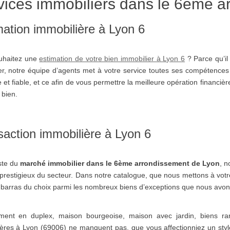
vices immobiliers dans le 6ème a
mation immobilière à Lyon 6
uhaitez une
estimation de votre bien immobilier à Lyon 6
? Parce qu’il 
ier, notre équipe d’agents met à votre service toutes ses compétence
e et fiable, et ce afin de vous permettre la meilleure opération financiè
 bien.
saction immobilière à Lyon 6
ste du
marché immobilier dans le 6ème arrondissement de Lyon
, n
 prestigieux du secteur. Dans notre catalogue, que nous mettons à votre
barras du choix parmi les nombreux biens d’exceptions que nous avons
ment en duplex, maison bourgeoise, maison avec jardin, biens rare
ères à Lyon (69006) ne manquent pas, que vous affectionniez un styl