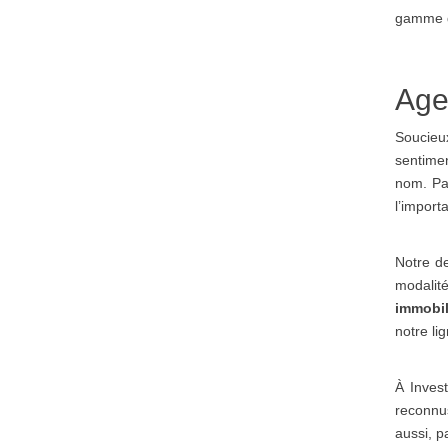
gamme d
Age
Soucieux
sentimen
nom. Par
l’import
Notre de
modalité
immobil
notre li
À Inves
reconnu
aussi, p