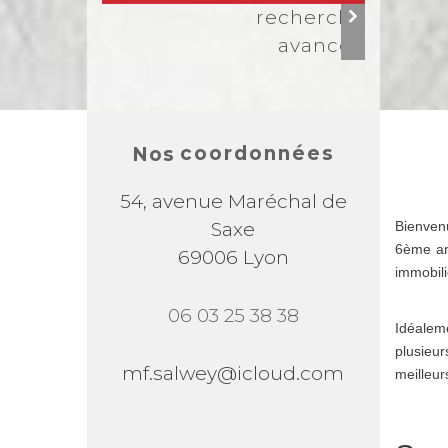
recherche
avancée
coordonnées
Nos
54, avenue Maréchal de
Saxe
Bienvenu
6ème ar
69006 Lyon
immobili
06 03 25 38 38
Idéalem
plusieur
mf.salwey@icloud.com
meilleur