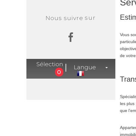
Ser
Esti
sur
Nous suivre
Vous so
particul
objectiv
de votre
Sélection
Langue
0
Tran
Spéciali
les plus
que l’em
Apparte
immobili