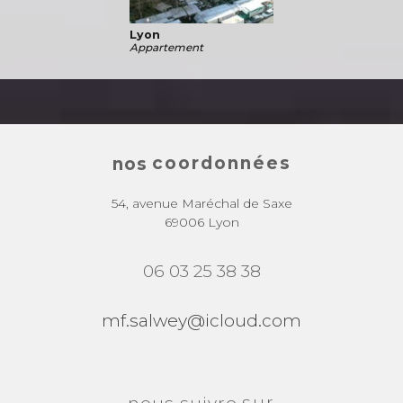
Lyon
Appartement
coordonnées
nos
54, avenue Maréchal de Saxe
69006 Lyon
06 03 25 38 38
mf.salwey@icloud.com
sur