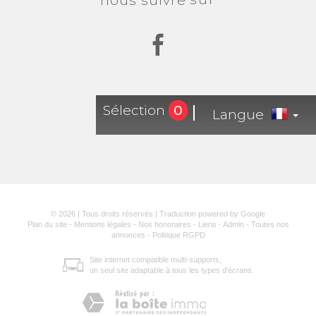
nous suivre
Sélection
0
Langue
© 2026 | Tous droits réservés | Traduction powered by Google
Plan du site
-
Mentions légales
-
Nos honoraires
-
Liens
-
Admin
-
Toutes nos
annonces
-
Politique RGPD
Site internet compatible multi-supports,
un seul site adaptable à tous les types d'écrans.