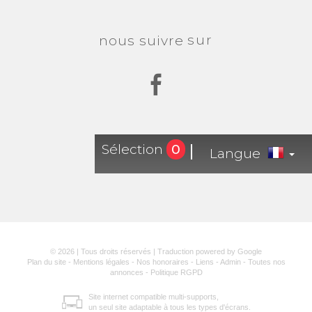
sur
nous suivre
Sélection
0
Langue
© 2026 | Tous droits réservés | Traduction powered by Google
Plan du site
-
Mentions légales
-
Nos honoraires
-
Liens
-
Admin
-
Toutes nos
annonces
-
Politique RGPD
Site internet compatible multi-supports,
un seul site adaptable à tous les types d'écrans.