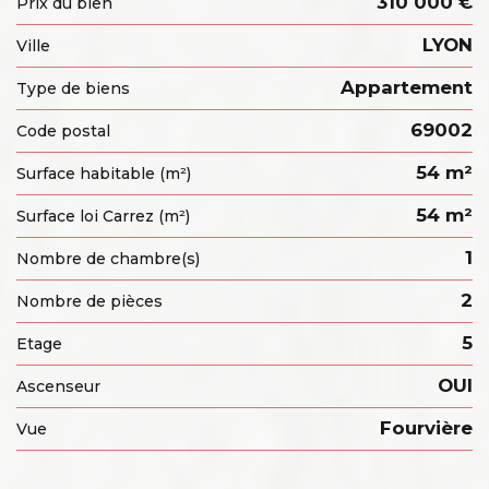
310 000 €
Prix du bien
LYON
Ville
Appartement
Type de biens
69002
Code postal
54 m²
Surface habitable (m²)
54 m²
Surface loi Carrez (m²)
1
Nombre de chambre(s)
2
Nombre de pièces
5
Etage
OUI
Ascenseur
Fourvière
Vue