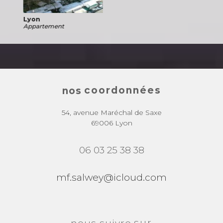
Lyon
Appartement
coordonnées
nos
54, avenue Maréchal de Saxe
69006 Lyon
06 03 25 38 38
mf.salwey@icloud.com
sur