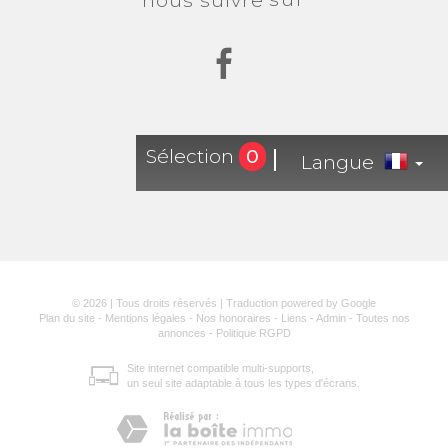
nous suivre
Sélection
0
Langue
© 2026 | Tous droits réservés | Traduction powered by Google
Plan du site
-
Mentions légales
-
Nos honoraires
-
Liens
-
Admin
-
Toutes nos
annonces
-
Politique RGPD
Site internet compatible multi-supports,
un seul site adaptable à tous les types d'écrans.