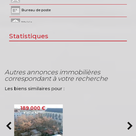
Bureau de poste
Mairie
Statistiques
Presse et Tabac
autres annonces immobilières
correspondant à votre recherche
Les biens similaires pour :
VENTE APPARTEMENT
LYON (69006)
200 000 €